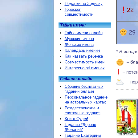
Подарки по Зодиаку
22
Гороскоп
совместимости
Тайна имени
29
Тайна имени онлайн
Мужские имена
Женские имена
Календарь именин
В январе
Как назвать ребенка
– бла
Совместимость имен
Интересно об именах
– поте
Гадания-онлайн
– нор
Сборник бесплатных
гаданий онлайн
Персональное гадание
на астральных картах
Рождественские и
святочные гадания
Книга Судеб
Гадание *Дерево
Желаний*
Гадание Екатерины