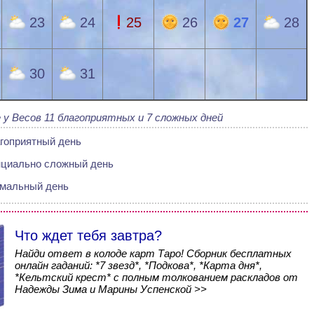
23
24
25
26
27
28
30
31
 у Весов 11 благоприятных и 7 сложных дней
гоприятный день
нциально сложный день
мальный день
Что ждет тебя завтра?
Найди ответ в колоде карт Таро! Сборник бесплатных
онлайн гаданий: *7 звезд*, *Подкова*, *Карта дня*,
*Кельтский крест* с полным толкованием раскладов от
Надежды Зима и Марины Успенской >>