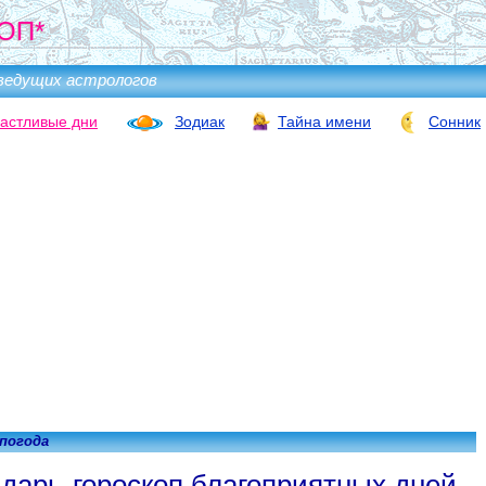
ОП*
ведущих астрологов
астливые дни
Зодиак
Тайна имени
Сонник
 погода
дарь-гороскоп благоприятных дней