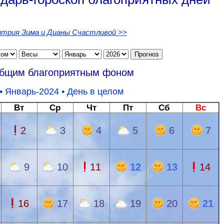
в
трия Зима и Дианы Счастливой >>
общим благоприятным фоном
• Январь-2024 •
День в целом
Вт
Ср
Чт
Пт
Сб
Вс
2
3
4
5
6
7
9
10
11
12
13
14
16
17
18
19
20
21