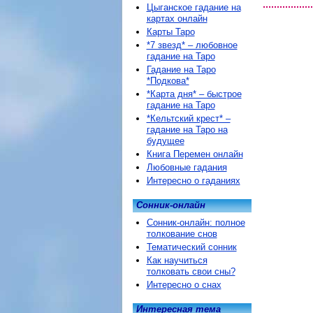
Цыганское гадание на
картах онлайн
Карты Таро
*7 звезд* – любовное
гадание на Таро
Гадание на Таро
*Подкова*
*Карта дня* – быстрое
гадание на Таро
*Кельтский крест* –
гадание на Таро на
будущее
Книга Перемен онлайн
Любовные гадания
Интересно о гаданиях
Сонник-онлайн
Сонник-онлайн: полное
толкование снов
Тематический сонник
Как научиться
толковать свои сны?
Интересно о снах
Интересная тема