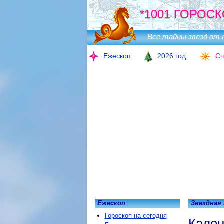
*1001 ГОРОСК
Все тайны звезд от 
Ежескоп
2026 год
Сч
Ежескоп
Звездная
Гороскоп на сегодня
Кален