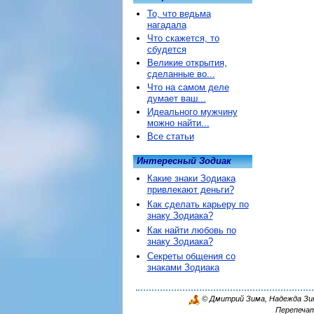
То, что ведьма
нагадала
Что скажется, то
сбудется
Великие открытия,
сделанные во...
Что на самом деле
думает ваш...
Идеального мужчину
можно найти...
Все статьи
Интересный Зодиак
Какие знаки Зодиака
привлекают деньги?
Как сделать карьеру по
знаку Зодиака?
Как найти любовь по
знаку Зодиака?
Секреты общения со
знаками Зодиака
© Дмитрий Зима, Надежда Зима
Перепечат