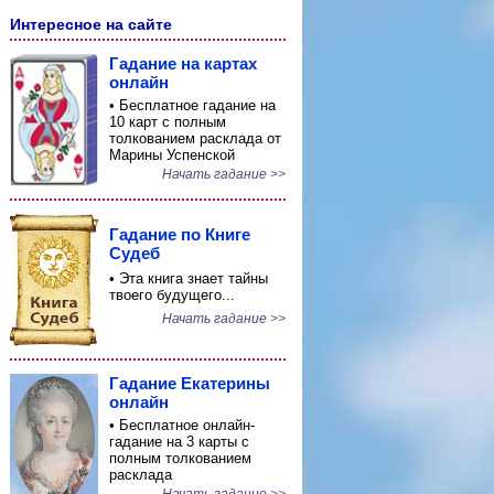
Интересное на сайте
Гадание на картах
онлайн
• Бесплатное гадание на
10 карт с полным
толкованием расклада от
Марины Успенской
Начать гадание >>
Гадание по Книге
Судеб
• Эта книга знает тайны
твоего будущего...
Начать гадание >>
Гадание Екатерины
онлайн
• Бесплатное онлайн-
гадание на 3 карты с
полным толкованием
расклада