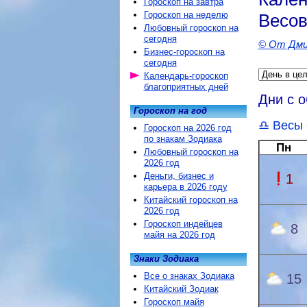
Гороскоп на завтра
Гороскоп на неделю
Весо
Любовный гороскоп на
сегодня
© От Дми
Бизнес-гороскоп на
сегодня
Календарь-гороскоп
благоприятных дней
Дни с 
Гороскоп на год
Весы
Гороскоп на 2026 год
по знакам Зодиака
Пн
Любовный гороскоп на
2026 год
Деньги, бизнес и
1
карьера в 2026 году
Китайский гороскоп на
2026 год
Гороскоп индейцев
8
майя на 2026 год
Знаки Зодиака
Все о знаках Зодиака
15
Китайский Зодиак
Гороскоп майя