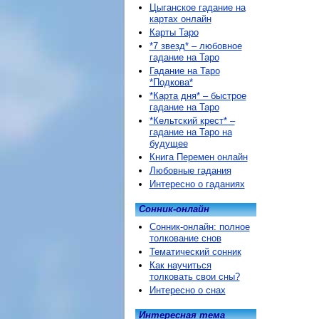
Цыганское гадание на
картах онлайн
Карты Таро
*7 звезд* – любовное
гадание на Таро
Гадание на Таро
*Подкова*
*Карта дня* – быстрое
гадание на Таро
*Кельтский крест* –
гадание на Таро на
будущее
Книга Перемен онлайн
Любовные гадания
Интересно о гаданиях
Сонник-онлайн
Сонник-онлайн: полное
толкование снов
Тематический сонник
Как научиться
толковать свои сны?
Интересно о снах
Интересная тема