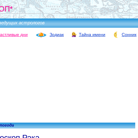
ОП*
ведущих астрологов
астливые дни
Зодиак
Тайна имени
Сонник
 погода
оскоп Рака