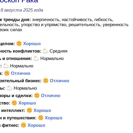
8 августа 2025 года
 тренды дня:
энергичность, настойчивость, гибкость,
ельность, упорство и упрямство, решительность, уверенность
своих силах
 целом:
Хорошо
ность конфликтов:
Средняя
 и отношения:
Нормально
:
Нормально
а:
Отлично
оятельный бизнес:
Отлично
ы:
Нормально
воры и сделки:
Отлично
ство:
Хорошо
 интеллект:
Хорошо
и и путешествия:
Хорошо
 фитнес:
Хорошо