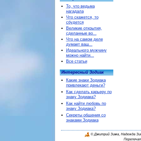
То, что ведьма
нагадала
Что скажется, то
сбудется
Великие открытия,
сделанные во...
Что на самом деле
думает ваш...
Идеального мужчину
можно найти...
Все статьи
Интересный Зодиак
Какие знаки Зодиака
привлекают деньги?
Как сделать карьеру по
знаку Зодиака?
Как найти любовь по
знаку Зодиака?
Секреты общения со
знаками Зодиака
© Дмитрий Зима, Надежда Зима
Перепечат