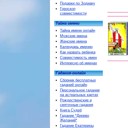
Подарки по Зодиаку
Гороскоп
совместимости
Тайна имени
Тайна имени онлайн
Мужские имена
Женские имена
Календарь именин
Как назвать ребенка
Совместимость имен
Интересно об именах
Гадания-онлайн
Сборник бесплатных
гаданий онлайн
Персональное гадание
на астральных картах
Рождественские и
святочные гадания
Книга Судеб
Гадание *Дерево
Желаний*
Гадание Екатерины