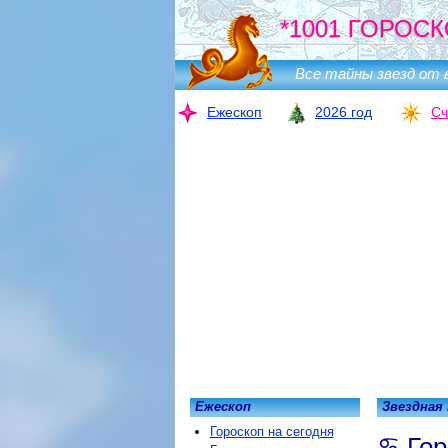
*1001 ГОРОСК
Все тайны звезд от 
Ежескоп
2026 год
Сч
Ежескоп
Звездная
Гороскоп на сегодня
Гор