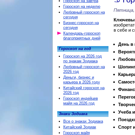
Гороскоп на завтра
Гороскоп на неделю
Пятница, 
Любовный гороскоп на
сегодня
Ключевые
Бизнес-гороскоп на
изобретат
сегодня
в себе и 
Календарь-гороскоп
благоприятных дней
День в
Гороскоп на год
Вероят
Гороскоп на 2026 год
Любовь
по знакам Зодиака
Шопинг
Любовный гороскоп на
2026 год
Карьер
Деньги, бизнес и
Самост
карьера в 2026 году
Китайский гороскоп на
Финанс
2026 год
Перего
Гороскоп индейцев
майя на 2026 год
Творче
Учеба и
Знаки Зодиака
Поездк
Все о знаках Зодиака
Спорт и
Китайский Зодиак
Гороскоп майя