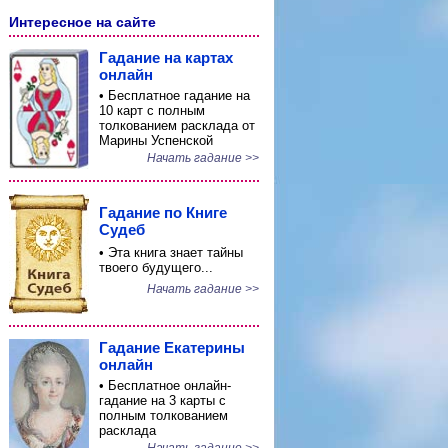
Интересное на сайте
Гадание на картах
онлайн
• Бесплатное гадание на
10 карт с полным
толкованием расклада от
Марины Успенской
Начать гадание >>
Гадание по Книге
Судеб
• Эта книга знает тайны
твоего будущего...
Начать гадание >>
Гадание Екатерины
онлайн
• Бесплатное онлайн-
гадание на 3 карты с
полным толкованием
расклада