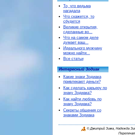
То, что ведьма
нагадала
Что скажется, то
сбудется
Великие открытия,
сделанные во...
Что на самом деле
думает ваш...
Идеального мужчину
можно найти...
Все статьи
Интересный Зодиак
Какие знаки Зодиака
привлекают деньги?
Как сделать карьеру по
знаку Зодиака?
Как найти любовь по
знаку Зодиака?
Секреты общения со
знаками Зодиака
© Дмитрий Зима, Надежда Зима
Перепечат