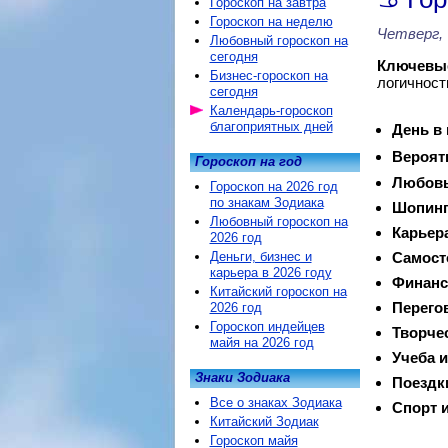
Гороскоп на завтра
Гороскоп на неделю
Четверг, 
Любовный гороскоп на
сегодня
Ключевые
Бизнес-гороскоп на
логичност
сегодня
Календарь-гороскоп
благоприятных дней
День в
Вероят
Гороскоп на год
Любовь
Гороскоп на 2026 год
по знакам Зодиака
Шопинг
Любовный гороскоп на
Карьер
2026 год
Деньги, бизнес и
Самост
карьера в 2026 году
Финанс
Китайский гороскоп на
Перего
2026 год
Гороскоп индейцев
Творче
майя на 2026 год
Учеба и
Знаки Зодиака
Поездк
Все о знаках Зодиака
Спорт и
Китайский Зодиак
Гороскоп майя