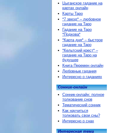
Цыганское гадание на
картах онлайн
Карты Таро
*7 звезд* – любовное
гадание на Таро
Гадание на Таро
*Подкова*
*Карта дня* – быстрое
гадание на Таро
*Кельтский крест* –
гадание на Таро на
будущее
Книга Перемен онлайн
Любовные гадания
Интересно о гаданиях
Сонник-онлайн
Сонник-онлайн: полное
толкование снов
Тематический сонник
Как научиться
толковать свои сны?
Интересно о снах
Интересная тема