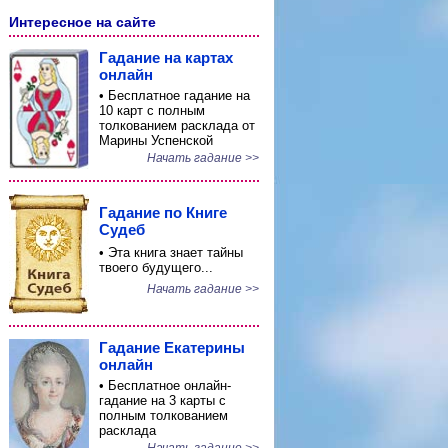
Интересное на сайте
Гадание на картах
онлайн
• Бесплатное гадание на
10 карт с полным
толкованием расклада от
Марины Успенской
Начать гадание >>
Гадание по Книге
Судеб
• Эта книга знает тайны
твоего будущего...
Начать гадание >>
Гадание Екатерины
онлайн
• Бесплатное онлайн-
гадание на 3 карты с
полным толкованием
расклада