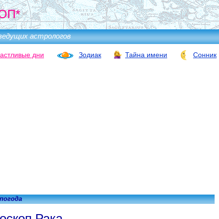
ОП*
ведущих астрологов
астливые дни
Зодиак
Тайна имени
Сонник
 погода
оскоп Рака