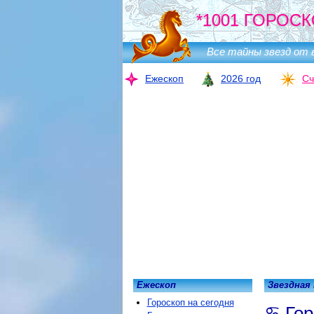
*1001 ГОРОСК
Все тайны звезд от 
Ежескоп
2026 год
Сч
Ежескоп
Звездная
Гороскоп на сегодня
Гор