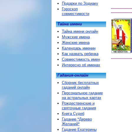
Подарки по Зодиаку
Гороскоп
совместимости
Тайна имени
Тайна имени онлайн
Мужские имена
Женские имена
Календарь именин
Как назвать ребенка
Совместимость имен
Интересно об именах
Гадания-онлайн
Сборник бесплатных
гаданий онлайн
Персональное гадание
на астральных картах
Рождественские и
святочные гадания
Книга Судеб
Гадание *Дерево
Желаний*
Гадание Екатерины