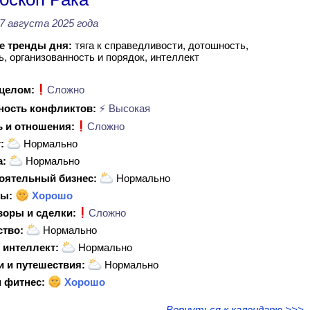
7 августа 2025 года
 тренды дня:
тяга к справедливости, дотошность,
ь, организованность и порядок, интеллект
 целом:
Сложно
ность конфликтов:
⚡ Высокая
 и отношения:
Сложно
:
Нормально
а:
Нормально
оятельный бизнес:
Нормально
ы:
Хорошо
воры и сделки:
Сложно
ство:
Нормально
 интеллект:
Нормально
и и путешествия:
Нормально
 фитнес:
Хорошо
Вернуться к календарю >>>