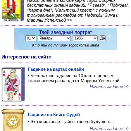
Найди ответ в колоде карт Таро! Сборник
бесплатных онлайн гаданий: *7 звезд*, *Подкова*,
*Карта дня*, *Кельтский крест* с полным
толкованием раскладов от Надежды Зима и
Марины Успенской >>
Твой звездный портрет
Кто ты по лучшим гороскопам мира
Интересное на сайте
Гадание на картах онлайн
• Бесплатное гадание на 10 карт с полным
толкованием расклада от Марины Успенской
Начать гадание >>
Гадание по Книге Судеб
• Эта книга знает тайны твоего будущего...
Начать гадание >>