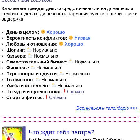
Ключевые тренды дня:
сосредоточенность на домашних и
семейных делах, душевность, гармония чувств, спокойствие и
выдержка
День в целом:
Хорошо
Вероятность конфликтов:
Низкая
Любовь и отношения:
Хорошо
Шопинг:
Нормально
Карьера:
Нормально
Самостоятельный бизнес:
Нормально
Финансы:
Нормально
Переговоры и сделки:
Нормально
Творчество:
Нормально
Учеба и интеллект:
Нормально
Поездки и путешествия:
Сложно
Спорт и фитнес:
Сложно
Вернуться к календарю >>>
Что ждет тебя завтра?