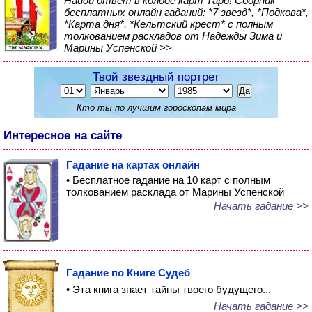
Найди ответ в колоде карт Таро! Сборник
бесплатных онлайн гаданий: *7 звезд*, *Подкова*,
*Карта дня*, *Кельтский крест* с полным
толкованием раскладов от Надежды Зима и
Марины Успенской >>
Твой звездный портрет
Кто ты по лучшим гороскопам мира
Интересное на сайте
Гадание на картах онлайн
• Бесплатное гадание на 10 карт с полным
толкованием расклада от Марины Успенской
Начать гадание >>
Гадание по Книге Судеб
• Эта книга знает тайны твоего будущего...
Начать гадание >>