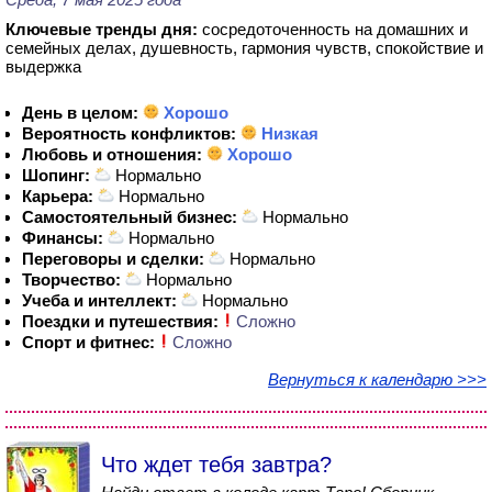
Ключевые тренды дня:
сосредоточенность на домашних и
семейных делах, душевность, гармония чувств, спокойствие и
выдержка
День в целом:
Хорошо
Вероятность конфликтов:
Низкая
Любовь и отношения:
Хорошо
Шопинг:
Нормально
Карьера:
Нормально
Самостоятельный бизнес:
Нормально
Финансы:
Нормально
Переговоры и сделки:
Нормально
Творчество:
Нормально
Учеба и интеллект:
Нормально
Поездки и путешествия:
Сложно
Спорт и фитнес:
Сложно
Вернуться к календарю >>>
Что ждет тебя завтра?