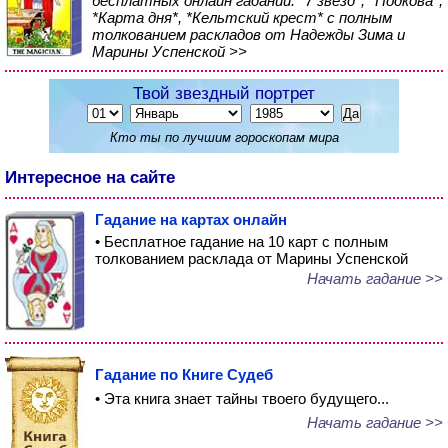
бесплатных онлайн гаданий: *7 звезд*, *Подкова*,
*Карта дня*, *Кельтский крест* с полным
толкованием раскладов от Надежды Зима и
Марины Успенской >>
Твой звездный портрет
Кто ты по лучшим гороскопам мира
Интересное на сайте
Гадание на картах онлайн
• Бесплатное гадание на 10 карт с полным
толкованием расклада от Марины Успенской
Начать гадание >>
Гадание по Книге Судеб
• Эта книга знает тайны твоего будущего...
Начать гадание >>