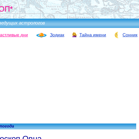
ОП*
ведущих астрологов
астливые дни
Зодиак
Тайна имени
Сонник
 погода
оскоп Овна