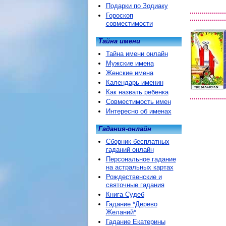
Подарки по Зодиаку
Гороскоп
совместимости
Тайна имени
Тайна имени онлайн
Мужские имена
Женские имена
Календарь именин
Как назвать ребенка
Совместимость имен
Интересно об именах
Гадания-онлайн
Сборник бесплатных
гаданий онлайн
Персональное гадание
на астральных картах
Рождественские и
святочные гадания
Книга Судеб
Гадание *Дерево
Желаний*
Гадание Екатерины