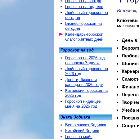
Гороскоп на завтра
Гороскоп на неделю
Вторник, 
Любовный гороскоп на
сегодня
Ключевые
Бизнес-гороскоп на
максимали
сегодня
Календарь-гороскоп
благоприятных дней
День в
Вероят
Гороскоп на год
Любовь
Гороскоп на 2026 год
по знакам Зодиака
Шопинг
Любовный гороскоп на
Карьер
2026 год
Самост
Деньги, бизнес и
карьера в 2026 году
Финанс
Китайский гороскоп на
Перего
2026 год
Гороскоп индейцев
Творче
майя на 2026 год
Учеба и
Знаки Зодиака
Поездк
Все о знаках Зодиака
Спорт и
Китайский Зодиак
Гороскоп майя