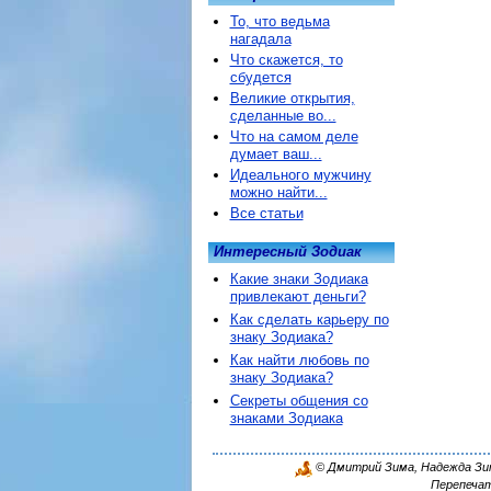
То, что ведьма
нагадала
Что скажется, то
сбудется
Великие открытия,
сделанные во...
Что на самом деле
думает ваш...
Идеального мужчину
можно найти...
Все статьи
Интересный Зодиак
Какие знаки Зодиака
привлекают деньги?
Как сделать карьеру по
знаку Зодиака?
Как найти любовь по
знаку Зодиака?
Секреты общения со
знаками Зодиака
© Дмитрий Зима, Надежда Зима
Перепечат