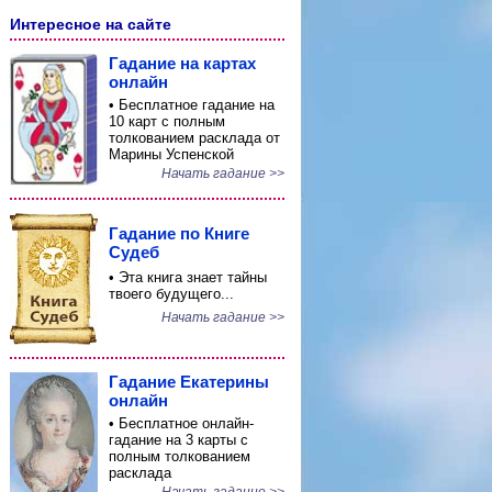
Интересное на сайте
Гадание на картах
онлайн
• Бесплатное гадание на
10 карт с полным
толкованием расклада от
Марины Успенской
Начать гадание >>
Гадание по Книге
Судеб
• Эта книга знает тайны
твоего будущего...
Начать гадание >>
Гадание Екатерины
онлайн
• Бесплатное онлайн-
гадание на 3 карты с
полным толкованием
расклада