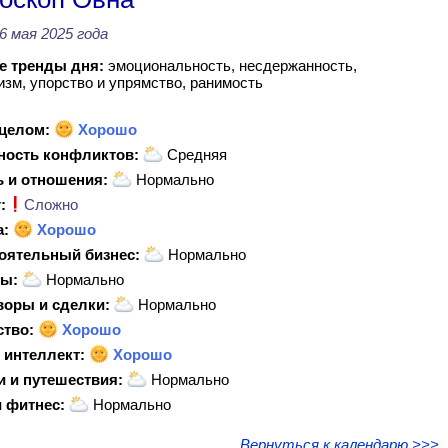
6 мая 2025 года
 тренды дня:
эмоциональность, несдержанность,
зм, упорство и упрямство, ранимость
 целом:
Хорошо
ность конфликтов:
Средняя
 и отношения:
Нормально
:
Сложно
а:
Хорошо
оятельный бизнес:
Нормально
ы:
Нормально
воры и сделки:
Нормально
ство:
Хорошо
 интеллект:
Хорошо
и и путешествия:
Нормально
 фитнес:
Нормально
Вернуться к календарю >>>