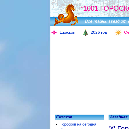
*1001 ГОРОСК
Все тайны звезд от 
Ежескоп
2026 год
Сч
Ежескоп
Звездная
Гороскоп на сегодня
Гор