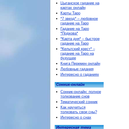
Цыганское гадание на
картах онлайн
Карты Таро
*7 звезд* – любовное
гадание на Таро
Гадание на Таро
*Подкова*
*Карта дня* – быстрое
гадание на Таро
*Кельтский крест* –
гадание на Таро на
будущее
Книга Перемен онлайн
Любовные гадания
Интересно о гаданиях
Сонник-онлайн
Сонник-онлайн: полное
толкование снов
Тематический сонник
Как научиться
толковать свои сны?
Интересно о снах
Интересная тема