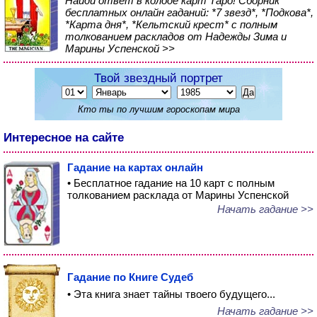
Найди ответ в колоде карт Таро! Сборник
бесплатных онлайн гаданий: *7 звезд*, *Подкова*,
*Карта дня*, *Кельтский крест* с полным
толкованием раскладов от Надежды Зима и
Марины Успенской >>
Твой звездный портрет
Кто ты по лучшим гороскопам мира
Интересное на сайте
Гадание на картах онлайн
• Бесплатное гадание на 10 карт с полным
толкованием расклада от Марины Успенской
Начать гадание >>
Гадание по Книге Судеб
• Эта книга знает тайны твоего будущего...
Начать гадание >>