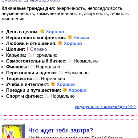
Ключевые тренды дня:
энергичность, непоседливость,
неумеренность, коммуникабельность, азартность, гибкость
мышления
День в целом:
Хорошо
Вероятность конфликтов:
Низкая
Любовь и отношения:
Хорошо
Шопинг:
Сложно
Карьера:
Нормально
Самостоятельный бизнес:
Нормально
Финансы:
Нормально
Переговоры и сделки:
Нормально
Творчество:
Нормально
Учеба и интеллект:
Хорошо
Поездки и путешествия:
Хорошо
Спорт и фитнес:
Нормально
Вернуться к календарю >>>
Что ждет тебя завтра?