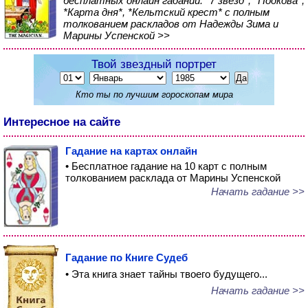
бесплатных онлайн гаданий: *7 звезд*, *Подкова*,
*Карта дня*, *Кельтский крест* с полным
толкованием раскладов от Надежды Зима и
Марины Успенской >>
Твой звездный портрет
Кто ты по лучшим гороскопам мира
Интересное на сайте
Гадание на картах онлайн
• Бесплатное гадание на 10 карт с полным
толкованием расклада от Марины Успенской
Начать гадание >>
Гадание по Книге Судеб
• Эта книга знает тайны твоего будущего...
Начать гадание >>