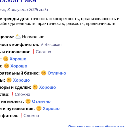
ье, 3 августа 2025 года
 тренды дня:
точность и конкретность, организованность и
наблюдательность, практичность, резкость, придирчивость
 целом:
Нормально
ность конфликтов:
⚡ Высокая
 и отношения:
Сложно
:
Хорошо
а:
Хорошо
оятельный бизнес:
Отлично
ы:
Хорошо
воры и сделки:
Хорошо
ство:
Сложно
 интеллект:
Отлично
и и путешествия:
Хорошо
 фитнес:
Сложно
Вернуться к календарю >>>