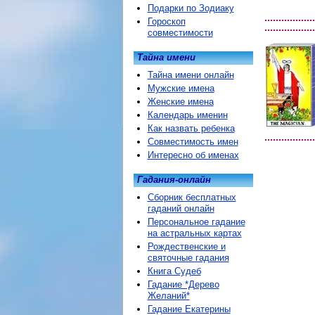
Подарки по Зодиаку
Гороскоп
совместимости
Тайна имени
Тайна имени онлайн
Мужские имена
Женские имена
Календарь именин
Как назвать ребенка
Совместимость имен
Интересно об именах
Гадания-онлайн
Сборник бесплатных
гаданий онлайн
Персональное гадание
на астральных картах
Рождественские и
святочные гадания
Книга Судеб
Гадание *Дерево
Желаний*
Гадание Екатерины