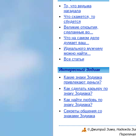
То, что ведьма
нагадала
Что скажется, то
сбудется
Великие открытия,
сделанные во...
Что на самом деле
думает ваш...
Идеального мужчину
можно найти...
Все статьи
Интересный Зодиак
Какие знаки Зодиака
привлекают деньги?
Как сделать карьеру по
знаку Зодиака?
Как найти любовь по
знаку Зодиака?
Секреты общения со
знаками Зодиака
© Дмитрий Зима, Надежда Зима
Перепечат