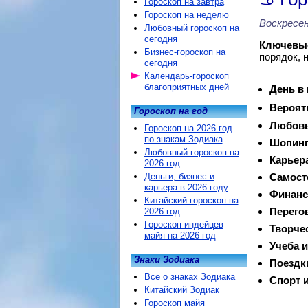
Гороскоп на завтра
Гороскоп на неделю
Воскресен
Любовный гороскоп на
сегодня
Ключевые
Бизнес-гороскоп на
порядок, 
сегодня
Календарь-гороскоп
благоприятных дней
День в
Вероят
Гороскоп на год
Любовь
Гороскоп на 2026 год
по знакам Зодиака
Шопинг
Любовный гороскоп на
Карьер
2026 год
Деньги, бизнес и
Самост
карьера в 2026 году
Финанс
Китайский гороскоп на
Перего
2026 год
Гороскоп индейцев
Творче
майя на 2026 год
Учеба и
Знаки Зодиака
Поездк
Все о знаках Зодиака
Спорт и
Китайский Зодиак
Гороскоп майя