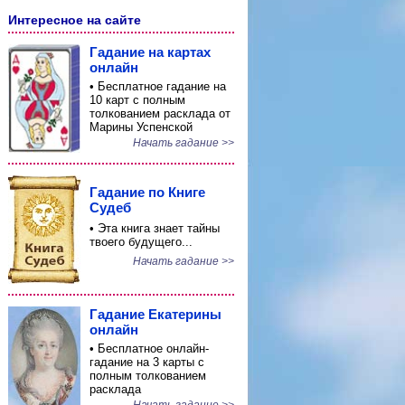
Интересное на сайте
Гадание на картах
онлайн
• Бесплатное гадание на
10 карт с полным
толкованием расклада от
Марины Успенской
Начать гадание >>
Гадание по Книге
Судеб
• Эта книга знает тайны
твоего будущего...
Начать гадание >>
Гадание Екатерины
онлайн
• Бесплатное онлайн-
гадание на 3 карты с
полным толкованием
расклада