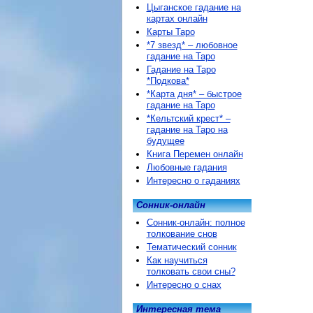
Цыганское гадание на
картах онлайн
Карты Таро
*7 звезд* – любовное
гадание на Таро
Гадание на Таро
*Подкова*
*Карта дня* – быстрое
гадание на Таро
*Кельтский крест* –
гадание на Таро на
будущее
Книга Перемен онлайн
Любовные гадания
Интересно о гаданиях
Сонник-онлайн
Сонник-онлайн: полное
толкование снов
Тематический сонник
Как научиться
толковать свои сны?
Интересно о снах
Интересная тема