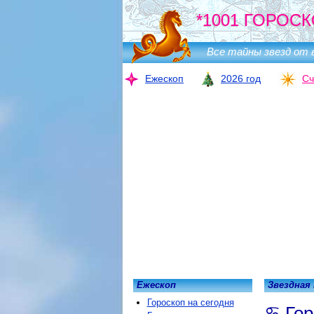
*1001 ГОРОСК
Все тайны звезд от 
Ежескоп
2026 год
Сч
Ежескоп
Звездная
Гороскоп на сегодня
Гор