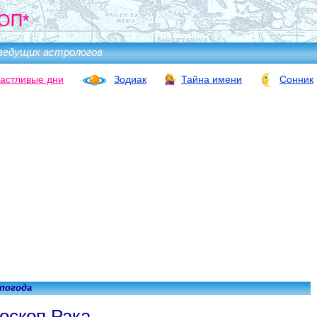
ОП*
ведущих астрологов
астливые дни
Зодиак
Тайна имени
Сонник
 погода
оскоп Рака