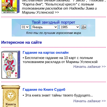
бесплатных онлайн гаданий: *7 звезд*, *Подкова*,
*Карта дня*, *Кельтский крест* с полным
толкованием раскладов от Надежды Зима и
Марины Успенской >>
Твой звездный портрет
Кто ты по лучшим гороскопам мира
Интересное на сайте
Гадание на картах онлайн
• Бесплатное гадание на 10 карт с полным
толкованием расклада от Марины Успенской
Начать гадание >>
Гадание по Книге Судеб
• Эта книга знает тайны твоего будущего...
Начать гадание >>