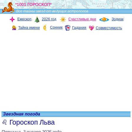
*1001 ГОРОСКОП*
Все тайны звезд от ведущих астрологов
Ежескоп
2026 год
Счастливые дни
Зодиак
Сонник
Тайна имени
Гадания
Совместимость
Звездная погода
Гороскоп Льва
Пятница, 3 января 2025 года