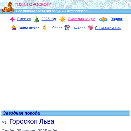
*1001 ГОРОСКОП*
Все тайны звезд от ведущих астрологов
Ежескоп
2026 год
Счастливые дни
Зодиак
Сонник
Тайна имени
Гадания
Совместимость
Звездная погода
Гороскоп Льва
Среда, 29 января 2025 года