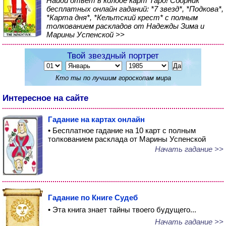
Найди ответ в колоде карт Таро! Сборник
бесплатных онлайн гаданий: *7 звезд*, *Подкова*,
*Карта дня*, *Кельтский крест* с полным
толкованием раскладов от Надежды Зима и
Марины Успенской >>
Твой звездный портрет
Кто ты по лучшим гороскопам мира
Интересное на сайте
Гадание на картах онлайн
• Бесплатное гадание на 10 карт с полным
толкованием расклада от Марины Успенской
Начать гадание >>
Гадание по Книге Судеб
• Эта книга знает тайны твоего будущего...
Начать гадание >>