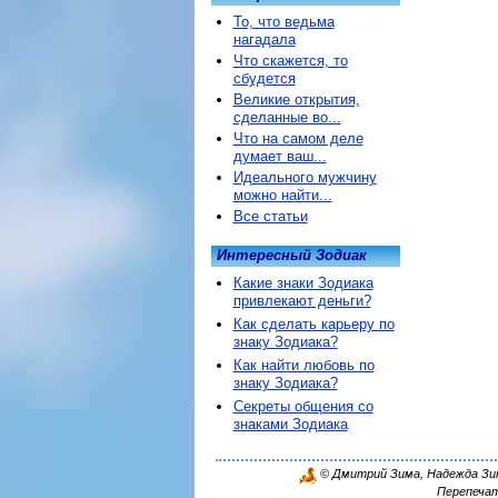
То, что ведьма
нагадала
Что скажется, то
сбудется
Великие открытия,
сделанные во...
Что на самом деле
думает ваш...
Идеального мужчину
можно найти...
Все статьи
Интересный Зодиак
Какие знаки Зодиака
привлекают деньги?
Как сделать карьеру по
знаку Зодиака?
Как найти любовь по
знаку Зодиака?
Секреты общения со
знаками Зодиака
© Дмитрий Зима, Надежда Зима
Перепечат