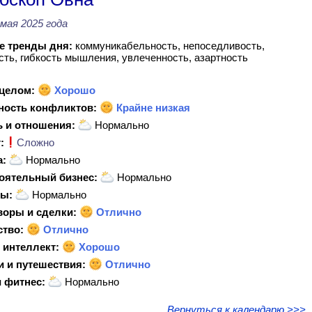
 мая 2025 года
 тренды дня:
коммуникабельность, непоседливость,
ть, гибкость мышления, увлеченность, азартность
 целом:
Хорошо
ность конфликтов:
Крайне низкая
 и отношения:
Нормально
:
Сложно
а:
Нормально
оятельный бизнес:
Нормально
ы:
Нормально
воры и сделки:
Отлично
ство:
Отлично
 интеллект:
Хорошо
и и путешествия:
Отлично
 фитнес:
Нормально
Вернуться к календарю >>>