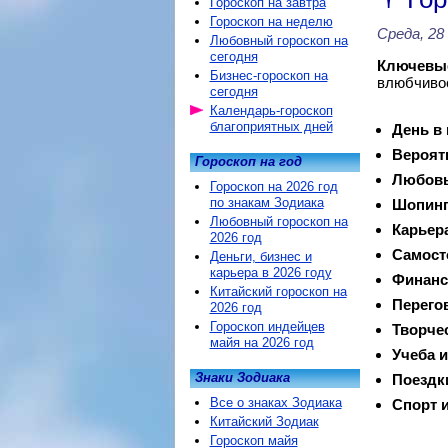
Гороскоп на завтра
Гороскоп на неделю
Среда, 28
Любовный гороскоп на
сегодня
Ключевые
Бизнес-гороскоп на
влюбчивос
сегодня
Календарь-гороскоп
благоприятных дней
День в
Вероят
Гороскоп на год
Любовь
Гороскоп на 2026 год
по знакам Зодиака
Шопинг
Любовный гороскоп на
Карьер
2026 год
Самост
Деньги, бизнес и
карьера в 2026 году
Финанс
Китайский гороскоп на
Перего
2026 год
Гороскоп индейцев
Творче
майя на 2026 год
Учеба и
Знаки Зодиака
Поездк
Все о знаках Зодиака
Спорт и
Китайский Зодиак
Гороскоп майя