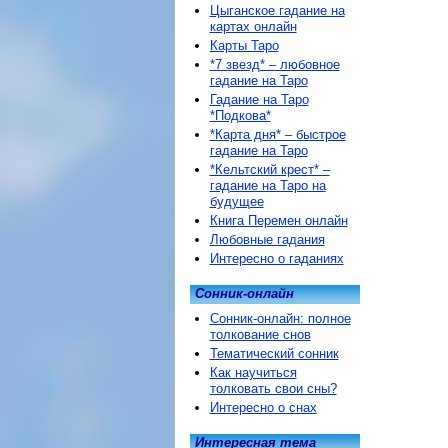
Цыганское гадание на
картах онлайн
Карты Таро
*7 звезд* – любовное
гадание на Таро
Гадание на Таро
*Подкова*
*Карта дня* – быстрое
гадание на Таро
*Кельтский крест* –
гадание на Таро на
будущее
Книга Перемен онлайн
Любовные гадания
Интересно о гаданиях
Сонник-онлайн
Сонник-онлайн: полное
толкование снов
Тематический сонник
Как научиться
толковать свои сны?
Интересно о снах
Интересная тема