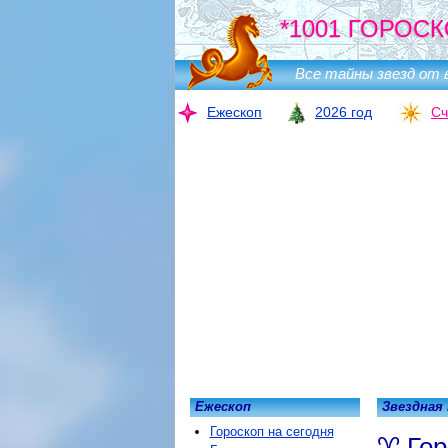
*1001 ГОРОСК
Все тайны звезд от 
Ежескоп
2026 год
Сч
Ежескоп
Звездная
Гороскоп на сегодня
Гор