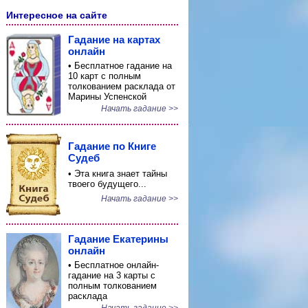
Интересное на сайте
Гадание на картах
онлайн
• Бесплатное гадание на
10 карт с полным
толкованием расклада от
Марины Успенской
Начать гадание >>
Гадание по Книге
Судеб
• Эта книга знает тайны
твоего будущего...
Начать гадание >>
Гадание Екатерины
онлайн
• Бесплатное онлайн-
гадание на 3 карты с
полным толкованием
расклада