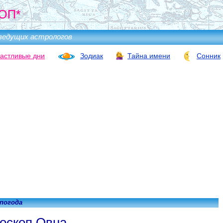
ОП*
ведущих астрологов
астливые дни
Зодиак
Тайна имени
Сонник
 погода
оскоп Овна