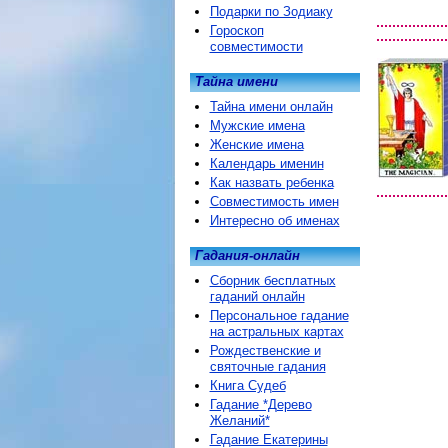
Подарки по Зодиаку
Гороскоп
совместимости
Тайна имени
Тайна имени онлайн
Мужские имена
Женские имена
Календарь именин
Как назвать ребенка
Совместимость имен
Интересно об именах
Гадания-онлайн
Сборник бесплатных
гаданий онлайн
Персональное гадание
на астральных картах
Рождественские и
святочные гадания
Книга Судеб
Гадание *Дерево
Желаний*
Гадание Екатерины