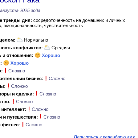
 августа 2025 года
 тренды дня:
сосредоточенность на домашних и личных
, эмоциональность, чувствительность
 целом:
Нормально
ность конфликтов:
Средняя
 и отношения:
Хорошо
:
Хорошо
а:
Сложно
оятельный бизнес:
Сложно
ы:
Сложно
воры и сделки:
Сложно
ство:
Сложно
 интеллект:
Сложно
и и путешествия:
Сложно
 фитнес:
Сложно
Вернуться к календарю >>>