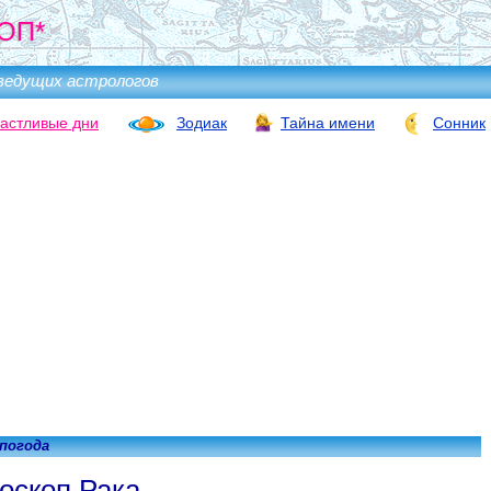
ОП*
ведущих астрологов
астливые дни
Зодиак
Тайна имени
Сонник
 погода
оскоп Рака