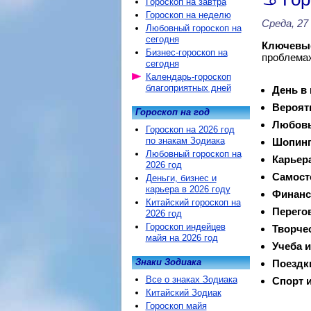
Гороскоп на завтра
Гороскоп на неделю
Среда, 27
Любовный гороскоп на
сегодня
Ключевые
Бизнес-гороскоп на
проблемах
сегодня
Календарь-гороскоп
благоприятных дней
День в
Вероят
Гороскоп на год
Любовь
Гороскоп на 2026 год
по знакам Зодиака
Шопинг
Любовный гороскоп на
Карьер
2026 год
Самост
Деньги, бизнес и
карьера в 2026 году
Финанс
Китайский гороскоп на
Перего
2026 год
Гороскоп индейцев
Творче
майя на 2026 год
Учеба и
Знаки Зодиака
Поездк
Все о знаках Зодиака
Спорт и
Китайский Зодиак
Гороскоп майя