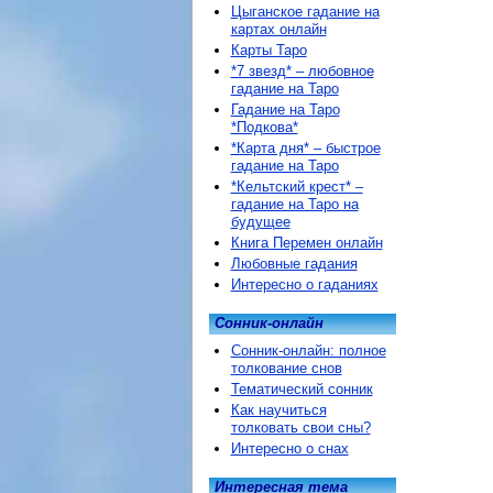
Цыганское гадание на
картах онлайн
Карты Таро
*7 звезд* – любовное
гадание на Таро
Гадание на Таро
*Подкова*
*Карта дня* – быстрое
гадание на Таро
*Кельтский крест* –
гадание на Таро на
будущее
Книга Перемен онлайн
Любовные гадания
Интересно о гаданиях
Сонник-онлайн
Сонник-онлайн: полное
толкование снов
Тематический сонник
Как научиться
толковать свои сны?
Интересно о снах
Интересная тема