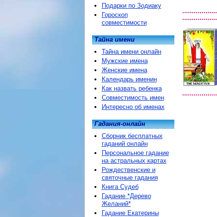
Подарки по Зодиаку
Гороскоп
совместимости
Тайна имени
Тайна имени онлайн
Мужские имена
Женские имена
Календарь именин
Как назвать ребенка
Совместимость имен
Интересно об именах
Гадания-онлайн
Сборник бесплатных
гаданий онлайн
Персональное гадание
на астральных картах
Рождественские и
святочные гадания
Книга Судеб
Гадание *Дерево
Желаний*
Гадание Екатерины