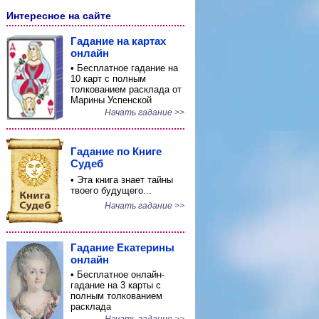
Интересное на сайте
Гадание на картах
онлайн
• Бесплатное гадание на
10 карт с полным
толкованием расклада от
Марины Успенской
Начать гадание >>
Гадание по Книге
Судеб
• Эта книга знает тайны
твоего будущего...
Начать гадание >>
Гадание Екатерины
онлайн
• Бесплатное онлайн-
гадание на 3 карты с
полным толкованием
расклада