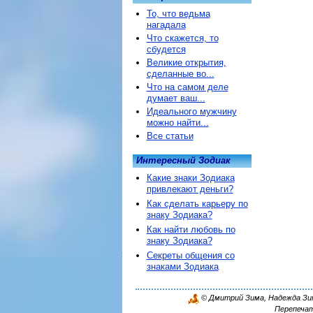
То, что ведьма
нагадала
Что скажется, то
сбудется
Великие открытия,
сделанные во...
Что на самом деле
думает ваш...
Идеального мужчину
можно найти...
Все статьи
Интересный Зодиак
Какие знаки Зодиака
привлекают деньги?
Как сделать карьеру по
знаку Зодиака?
Как найти любовь по
знаку Зодиака?
Секреты общения со
знаками Зодиака
© Дмитрий Зима, Надежда Зима
Перепечат