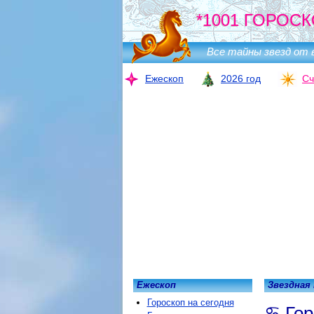
*1001 ГОРОСК
Все тайны звезд от 
Ежескоп
2026 год
Сч
Ежескоп
Звездная
Гороскоп на сегодня
Гор