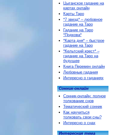
Цыганское гадание на
картах онлайн
Карты Таро
*7 звезд* – любовное
гадание на Таро
Гадание на Таро
*Подкова*
*Карта дня* – быстрое
гадание на Таро
*Кельтский крест* –
гадание на Таро на
будущее
Книга Перемен онлайн
Любовные гадания
Интересно о гаданиях
Сонник-онлайн
Сонник-онлайн: полное
толкование снов
Тематический сонник
Как научиться
толковать свои сны?
Интересно о снах
Интересная тема