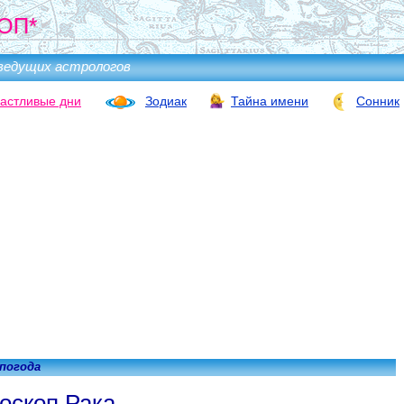
ОП*
ведущих астрологов
астливые дни
Зодиак
Тайна имени
Сонник
 погода
оскоп Рака