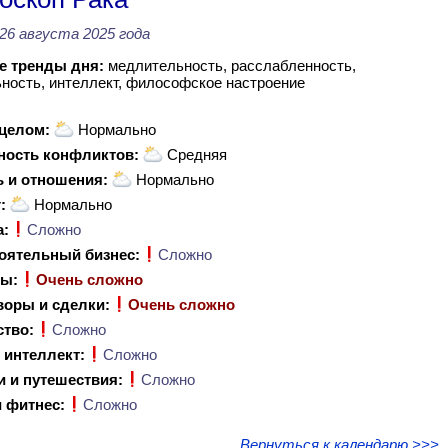
26 августа 2025 года
 тренды дня:
медлительность, расслабленность,
ность, интеллект, философское настроение
 целом:
Нормально
ность конфликтов:
Средняя
 и отношения:
Нормально
:
Нормально
а:
Сложно
оятельный бизнес:
Сложно
ы:
Очень сложно
воры и сделки:
Очень сложно
ство:
Сложно
 интеллект:
Сложно
и и путешествия:
Сложно
 фитнес:
Сложно
Вернуться к календарю >>>