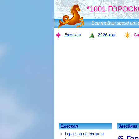
*1001 ГОРОСК
Все тайны звезд от 
Ежескоп
2026 год
Сч
Ежескоп
Звездная
Гороскоп на сегодня
Гор