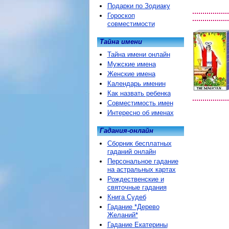
Подарки по Зодиаку
Гороскоп
совместимости
Тайна имени
Тайна имени онлайн
Мужские имена
Женские имена
Календарь именин
Как назвать ребенка
Совместимость имен
Интересно об именах
Гадания-онлайн
Сборник бесплатных
гаданий онлайн
Персональное гадание
на астральных картах
Рождественские и
святочные гадания
Книга Судеб
Гадание *Дерево
Желаний*
Гадание Екатерины