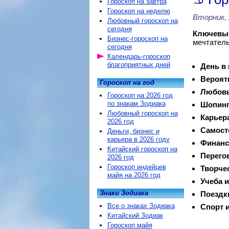
Гороскоп на завтра
Гороскоп на неделю
Вторник, 
Любовный гороскоп на
сегодня
Ключевые
Бизнес-гороскоп на
мечтатель
сегодня
Календарь-гороскоп
благоприятных дней
День в
Вероят
Гороскоп на год
Любовь
Гороскоп на 2026 год
по знакам Зодиака
Шопинг
Любовный гороскоп на
Карьер
2026 год
Самост
Деньги, бизнес и
карьера в 2026 году
Финанс
Китайский гороскоп на
Перего
2026 год
Гороскоп индейцев
Творче
майя на 2026 год
Учеба и
Знаки Зодиака
Поездк
Все о знаках Зодиака
Спорт и
Китайский Зодиак
Гороскоп майя