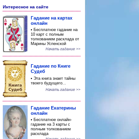
Интересное на сайте
Гадание на картах
онлайн
• Бесплатное гадание на
10 карт с полным
толкованием расклада от
Марины Успенской
Начать гадание >>
Гадание по Книге
Судеб
• Эта книга знает тайны
твоего будущего...
Начать гадание >>
Гадание Екатерины
онлайн
• Бесплатное онлайн-
гадание на 3 карты с
полным толкованием
расклада