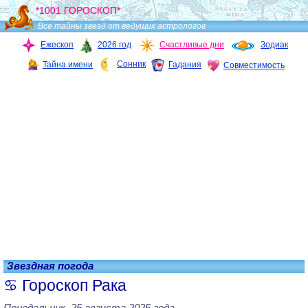
*1001 ГОРОСКОП*
Все тайны звезд от ведущих астрологов
Ежескоп
2026 год
Счастливые дни
Зодиак
Сонник
Тайна имени
Гадания
Совместимость
Звездная погода
Гороскоп Рака
Понедельник, 25 августа 2025 года