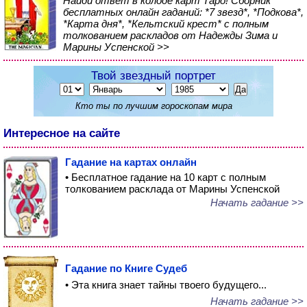
Найди ответ в колоде карт Таро! Сборник
бесплатных онлайн гаданий: *7 звезд*, *Подкова*,
*Карта дня*, *Кельтский крест* с полным
толкованием раскладов от Надежды Зима и
Марины Успенской >>
Твой звездный портрет
Кто ты по лучшим гороскопам мира
Интересное на сайте
Гадание на картах онлайн
• Бесплатное гадание на 10 карт с полным
толкованием расклада от Марины Успенской
Начать гадание >>
Гадание по Книге Судеб
• Эта книга знает тайны твоего будущего...
Начать гадание >>