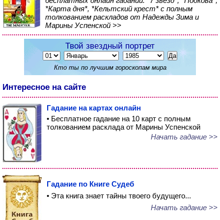
бесплатных онлайн гаданий: *7 звезд*, *Подкова*,
*Карта дня*, *Кельтский крест* с полным
толкованием раскладов от Надежды Зима и
Марины Успенской >>
Твой звездный портрет
Кто ты по лучшим гороскопам мира
Интересное на сайте
Гадание на картах онлайн
• Бесплатное гадание на 10 карт с полным
толкованием расклада от Марины Успенской
Начать гадание >>
Гадание по Книге Судеб
• Эта книга знает тайны твоего будущего...
Начать гадание >>