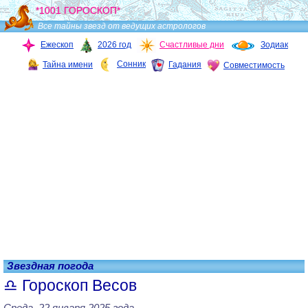
*1001 ГОРОСКОП*
Все тайны звезд от ведущих астрологов
Ежескоп
2026 год
Счастливые дни
Зодиак
Сонник
Тайна имени
Гадания
Совместимость
Звездная погода
Гороскоп Весов
Среда, 22 января 2025 года