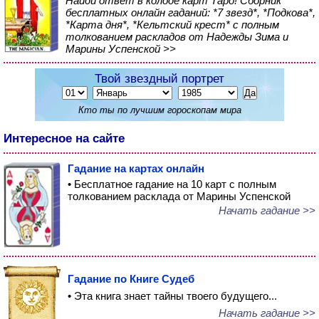
Найди ответ в колоде карт Таро! Сборник
бесплатных онлайн гаданий: *7 звезд*, *Подкова*,
*Карта дня*, *Кельтский крест* с полным
толкованием раскладов от Надежды Зима и
Марины Успенской >>
Твой звездный портрет
Кто ты по лучшим гороскопам мира
Интересное на сайте
Гадание на картах онлайн
• Бесплатное гадание на 10 карт с полным
толкованием расклада от Марины Успенской
Начать гадание >>
Гадание по Книге Судеб
• Эта книга знает тайны твоего будущего...
Начать гадание >>