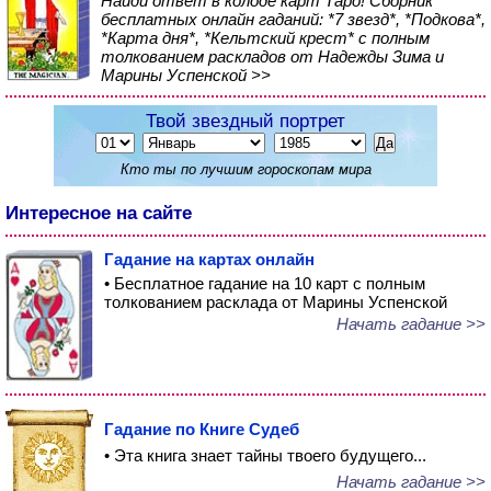
Найди ответ в колоде карт Таро! Сборник
бесплатных онлайн гаданий: *7 звезд*, *Подкова*,
*Карта дня*, *Кельтский крест* с полным
толкованием раскладов от Надежды Зима и
Марины Успенской >>
Твой звездный портрет
Кто ты по лучшим гороскопам мира
Интересное на сайте
Гадание на картах онлайн
• Бесплатное гадание на 10 карт с полным
толкованием расклада от Марины Успенской
Начать гадание >>
Гадание по Книге Судеб
• Эта книга знает тайны твоего будущего...
Начать гадание >>