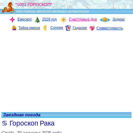
*1001 ГОРОСКОП*
Все тайны звезд от ведущих астрологов
Ежескоп
2026 год
Счастливые дни
Зодиак
Сонник
Тайна имени
Гадания
Совместимость
Звездная погода
Гороскоп Рака
Среда, 20 августа 2025 года