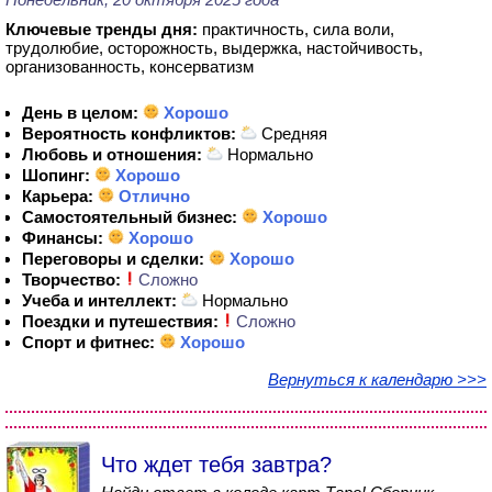
Ключевые тренды дня:
практичность, сила воли,
трудолюбие, осторожность, выдержка, настойчивость,
организованность, консерватизм
День в целом:
Хорошо
Вероятность конфликтов:
Средняя
Любовь и отношения:
Нормально
Шопинг:
Хорошо
Карьера:
Отлично
Самостоятельный бизнес:
Хорошо
Финансы:
Хорошо
Переговоры и сделки:
Хорошо
Творчество:
Сложно
Учеба и интеллект:
Нормально
Поездки и путешествия:
Сложно
Спорт и фитнес:
Хорошо
Вернуться к календарю >>>
Что ждет тебя завтра?