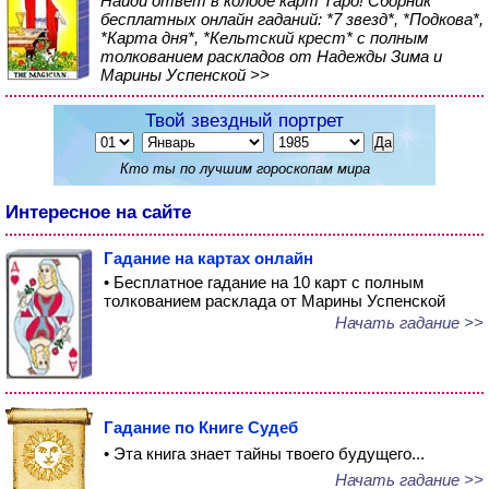
Найди ответ в колоде карт Таро! Сборник
бесплатных онлайн гаданий: *7 звезд*, *Подкова*,
*Карта дня*, *Кельтский крест* с полным
толкованием раскладов от Надежды Зима и
Марины Успенской >>
Твой звездный портрет
Кто ты по лучшим гороскопам мира
Интересное на сайте
Гадание на картах онлайн
• Бесплатное гадание на 10 карт с полным
толкованием расклада от Марины Успенской
Начать гадание >>
Гадание по Книге Судеб
• Эта книга знает тайны твоего будущего...
Начать гадание >>