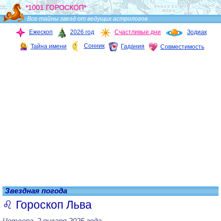
*1001 ГОРОСКОП*
Все тайны звезд от ведущих астрологов
Ежескоп
2026 год
Счастливые дни
Зодиак
Сонник
Тайна имени
Гадания
Совместимость
Звездная погода
Гороскоп Льва
Четверг, 2 января 2025 года