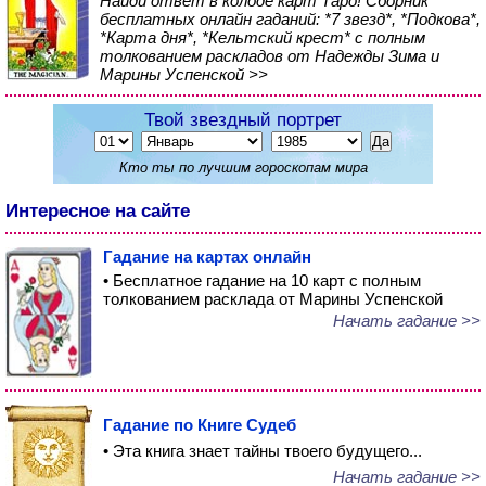
Найди ответ в колоде карт Таро! Сборник
бесплатных онлайн гаданий: *7 звезд*, *Подкова*,
*Карта дня*, *Кельтский крест* с полным
толкованием раскладов от Надежды Зима и
Марины Успенской >>
Твой звездный портрет
Кто ты по лучшим гороскопам мира
Интересное на сайте
Гадание на картах онлайн
• Бесплатное гадание на 10 карт с полным
толкованием расклада от Марины Успенской
Начать гадание >>
Гадание по Книге Судеб
• Эта книга знает тайны твоего будущего...
Начать гадание >>