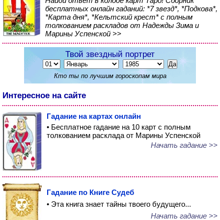
Найди ответ в колоде карт Таро! Сборник
бесплатных онлайн гаданий: *7 звезд*, *Подкова*,
*Карта дня*, *Кельтский крест* с полным
толкованием раскладов от Надежды Зима и
Марины Успенской >>
Твой звездный портрет
Кто ты по лучшим гороскопам мира
Интересное на сайте
Гадание на картах онлайн
• Бесплатное гадание на 10 карт с полным
толкованием расклада от Марины Успенской
Начать гадание >>
Гадание по Книге Судеб
• Эта книга знает тайны твоего будущего...
Начать гадание >>