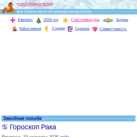
*1001 ГОРОСКОП*
Все тайны звезд от ведущих астрологов
Ежескоп
2026 год
Счастливые дни
Зодиак
Сонник
Тайна имени
Гадания
Совместимость
Звездная погода
Гороскоп Рака
Вторник, 19 августа 2025 года