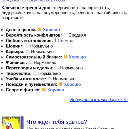
Ключевые тренды дня:
энергичность, напористость,
лидерские качества, неумеренность, ревность, настойчивость,
азартность
День в целом:
Хорошо
Вероятность конфликтов:
Средняя
Любовь и отношения:
Сложно
Шопинг:
Нормально
Карьера:
Нормально
Самостоятельный бизнес:
Хорошо
Финансы:
Нормально
Переговоры и сделки:
Нормально
Творчество:
Нормально
Учеба и интеллект:
Нормально
Поездки и путешествия:
Хорошо
Спорт и фитнес:
Хорошо
Вернуться к календарю >>>
Что ждет тебя завтра?