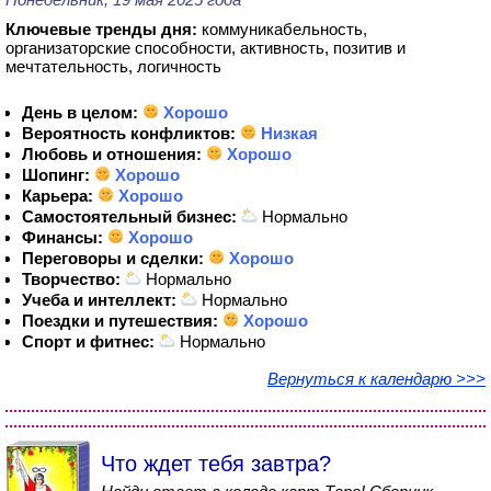
Ключевые тренды дня:
коммуникабельность,
организаторские способности, активность, позитив и
мечтательность, логичность
День в целом:
Хорошо
Вероятность конфликтов:
Низкая
Любовь и отношения:
Хорошо
Шопинг:
Хорошо
Карьера:
Хорошо
Самостоятельный бизнес:
Нормально
Финансы:
Хорошо
Переговоры и сделки:
Хорошо
Творчество:
Нормально
Учеба и интеллект:
Нормально
Поездки и путешествия:
Хорошо
Спорт и фитнес:
Нормально
Вернуться к календарю >>>
Что ждет тебя завтра?