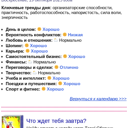
Ключевые тренды дня:
организаторские способности,
практичность, работоспособность, напористость, сила воли,
энергичность
День в целом:
Хорошо
Вероятность конфликтов:
Низкая
Любовь и отношения:
Нормально
Шопинг:
Хорошо
Карьера:
Хорошо
Самостоятельный бизнес:
Хорошо
Финансы:
Нормально
Переговоры и сделки:
Отлично
Творчество:
Нормально
Учеба и интеллект:
Хорошо
Поездки и путешествия:
Хорошо
Спорт и фитнес:
Хорошо
Вернуться к календарю >>>
Что ждет тебя завтра?