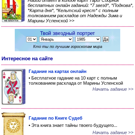
Найди ответ в колоде карт Таро! Сборник
бесплатных онлайн гаданий: *7 звезд*, *Подкова*,
*Карта дня*, *Кельтский крест* с полным
толкованием раскладов от Надежды Зима и
Марины Успенской >>
Твой звездный портрет
Кто ты по лучшим гороскопам мира
Интересное на сайте
Гадание на картах онлайн
• Бесплатное гадание на 10 карт с полным
толкованием расклада от Марины Успенской
Начать гадание >>
Гадание по Книге Судеб
• Эта книга знает тайны твоего будущего...
Начать гадание >>