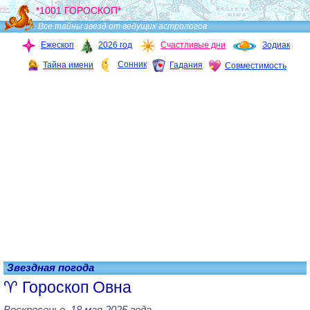
*1001 ГОРОСКОП*
Все тайны звезд от ведущих астрологов
Ежескоп
2026 год
Счастливые дни
Зодиак
Сонник
Тайна имени
Гадания
Совместимость
Звездная погода
Гороскоп Овна
Воскресенье, 18 мая 2025 года