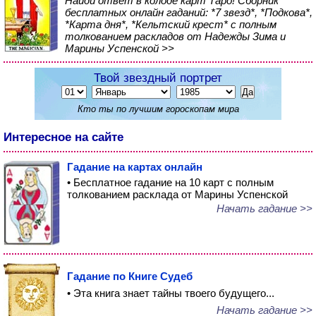
Найди ответ в колоде карт Таро! Сборник
бесплатных онлайн гаданий: *7 звезд*, *Подкова*,
*Карта дня*, *Кельтский крест* с полным
толкованием раскладов от Надежды Зима и
Марины Успенской >>
Твой звездный портрет
Кто ты по лучшим гороскопам мира
Интересное на сайте
Гадание на картах онлайн
• Бесплатное гадание на 10 карт с полным
толкованием расклада от Марины Успенской
Начать гадание >>
Гадание по Книге Судеб
• Эта книга знает тайны твоего будущего...
Начать гадание >>