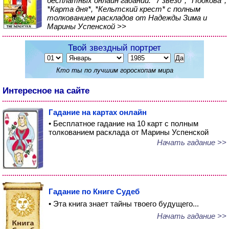
бесплатных онлайн гаданий: *7 звезд*, *Подкова*,
*Карта дня*, *Кельтский крест* с полным
толкованием раскладов от Надежды Зима и
Марины Успенской >>
Твой звездный портрет
Кто ты по лучшим гороскопам мира
Интересное на сайте
Гадание на картах онлайн
• Бесплатное гадание на 10 карт с полным
толкованием расклада от Марины Успенской
Начать гадание >>
Гадание по Книге Судеб
• Эта книга знает тайны твоего будущего...
Начать гадание >>