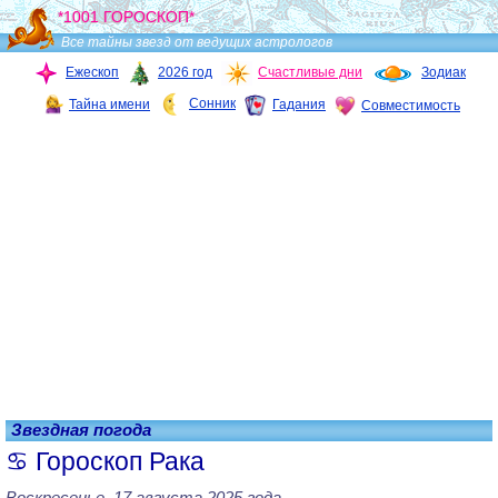
*1001 ГОРОСКОП*
Все тайны звезд от ведущих астрологов
Ежескоп
2026 год
Счастливые дни
Зодиак
Сонник
Тайна имени
Гадания
Совместимость
Звездная погода
Гороскоп Рака
Воскресенье, 17 августа 2025 года