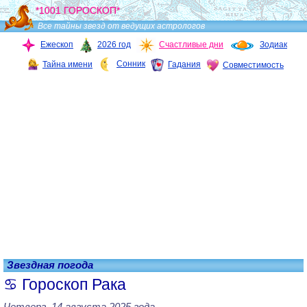
*1001 ГОРОСКОП*
Все тайны звезд от ведущих астрологов
Ежескоп
2026 год
Счастливые дни
Зодиак
Сонник
Тайна имени
Гадания
Совместимость
Звездная погода
Гороскоп Рака
Четверг, 14 августа 2025 года