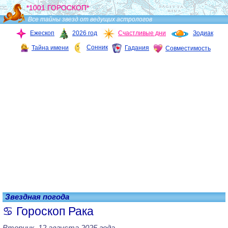
*1001 ГОРОСКОП*
Все тайны звезд от ведущих астрологов
Ежескоп
2026 год
Счастливые дни
Зодиак
Сонник
Тайна имени
Гадания
Совместимость
Звездная погода
Гороскоп Рака
Вторник, 12 августа 2025 года