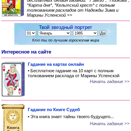
бесплатных онлайн гаданий: *7 звезд*, *Подкова*,
*Карта дня*, *Кельтский крест* с полным
толкованием раскладов от Надежды Зима и
Марины Успенской >>
Твой звездный портрет
Кто ты по лучшим гороскопам мира
Интересное на сайте
Гадание на картах онлайн
• Бесплатное гадание на 10 карт с полным
толкованием расклада от Марины Успенской
Начать гадание >>
Гадание по Книге Судеб
• Эта книга знает тайны твоего будущего...
Начать гадание >>