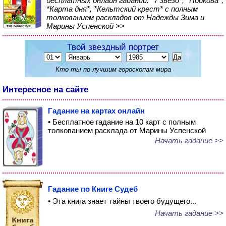
бесплатных онлайн гаданий: *7 звезд*, *Подкова*,
*Карта дня*, *Кельтский крест* с полным
толкованием раскладов от Надежды Зима и
Марины Успенской >>
Твой звездный портрет
Кто ты по лучшим гороскопам мира
Интересное на сайте
Гадание на картах онлайн
• Бесплатное гадание на 10 карт с полным
толкованием расклада от Марины Успенской
Начать гадание >>
Гадание по Книге Судеб
• Эта книга знает тайны твоего будущего...
Начать гадание >>