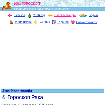
*1001 ГОРОСКОП*
Все тайны звезд от ведущих астрологов
Ежескоп
2026 год
Счастливые дни
Зодиак
Сонник
Тайна имени
Гадания
Совместимость
Звездная погода
Гороскоп Рака
Вторник, 12 августа 2025 года