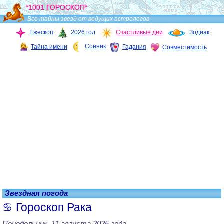
*1001 ГОРОСКОП*
Все тайны звезд от ведущих астрологов
Ежескоп
2026 год
Счастливые дни
Зодиак
Сонник
Тайна имени
Гадания
Совместимость
Звездная погода
Гороскоп Рака
Понедельник, 11 августа 2025 года