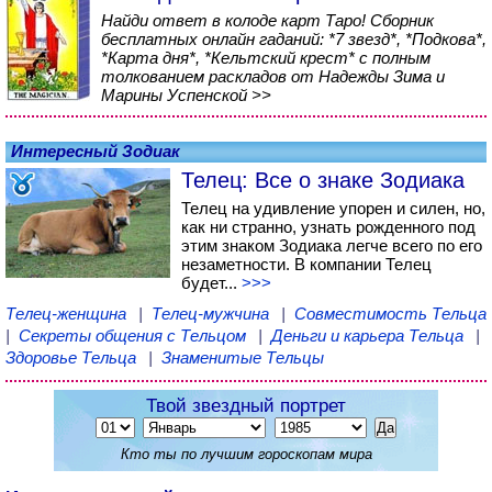
Найди ответ в колоде карт Таро! Сборник
бесплатных онлайн гаданий: *7 звезд*, *Подкова*,
*Карта дня*, *Кельтский крест* с полным
толкованием раскладов от Надежды Зима и
Марины Успенской >>
Интересный Зодиак
Телец: Все о знаке Зодиака
Телец на удивление упорен и силен, но,
как ни странно, узнать рожденного под
этим знаком Зодиака легче всего по его
незаметности. В компании Телец
будет...
>>>
Телец-женщина
|
Телец-мужчина
|
Совместимость Тельца
|
Секреты общения с Тельцом
|
Деньги и карьера Тельца
|
Здоровье Тельца
|
Знаменитые Тельцы
Твой звездный портрет
Кто ты по лучшим гороскопам мира