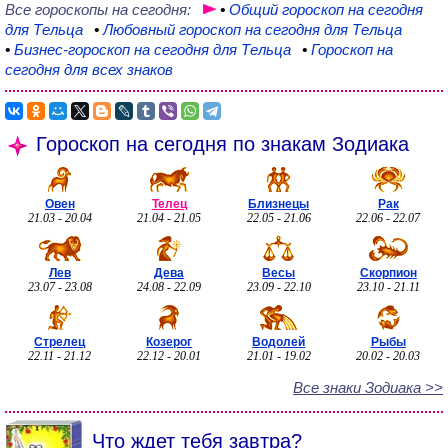
Все гороскопы на сегодня:
•
Общий
гороскоп на сегодня
для Тельца
•
Любовный
гороскоп на сегодня для Тельца
•
Бизнес-гороскоп
на сегодня для Тельца
•
Гороскоп на
сегодня для всех знаков
Гороскоп на сегодня по знакам Зодиака
Овен
Телец
Близнецы
Рак
21.03 - 20.04
21.04 - 21.05
22.05 - 21.06
22.06 - 22.07
Лев
Дева
Весы
Скорпион
23.07 - 23.08
24.08 - 22.09
23.09 - 22.10
23.10 - 21.11
Стрелец
Козерог
Водолей
Рыбы
22.11 - 21.12
22.12 - 20.01
21.01 - 19.02
20.02 - 20.03
Все знаки Зодиака >>
Что ждет тебя завтра?