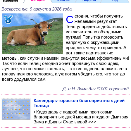
Ежескоп
Воскресенье, 9 августа 2026 года
Сегодня, чтобы получить
желаемый результат,
Тельцу придется действовать
исключительно обходными
путями! Попытка поговорить
напрямую с окружающими
вряд ли к чему-то приведет. А
вот такие партизанские
методы, как слухи и намеки, окажутся весьма эффективными!
Так что если Телец сегодня хочет продвинуть свою идею,
лучшее, что он может сделать, – это исподволь вложить ее в
голову нужного человека, а уж потом убедить его, что тот до
всего додумался сам.
Д. и Н. Зима для *1001 гороскоп*
Календарь-гороскоп благоприятных дней
Тельца
• Кадендарь с подробными прогнозами
благоприятных дней месяца и года от Дмитрия
Зима и Дианы Счастливой >>>