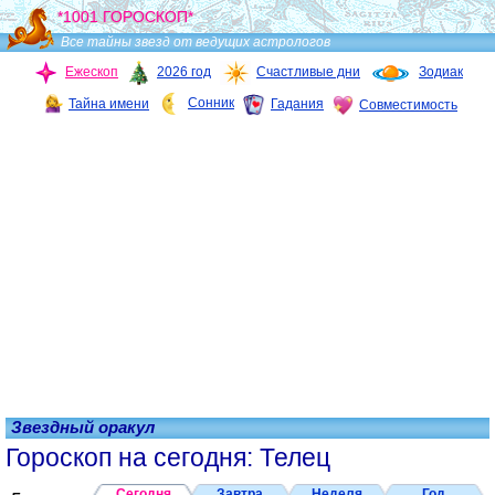
*1001 ГОРОСКОП*
Все тайны звезд от ведущих астрологов
Ежескоп
2026 год
Счастливые дни
Зодиак
Сонник
Тайна имени
Гадания
Совместимость
Звездный оракул
Гороскоп на сегодня: Телец
Сегодня
Завтра
Неделя
Год