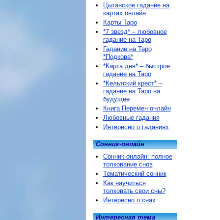
Цыганское гадание на
картах онлайн
Карты Таро
*7 звезд* – любовное
гадание на Таро
Гадание на Таро
*Подкова*
*Карта дня* – быстрое
гадание на Таро
*Кельтский крест* –
гадание на Таро на
будущее
Книга Перемен онлайн
Любовные гадания
Интересно о гаданиях
Сонник-онлайн
Сонник-онлайн: полное
толкование снов
Тематический сонник
Как научиться
толковать свои сны?
Интересно о снах
Интересная тема