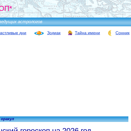
ОП*
ведущих астрологов
астливые дни
Зодиак
Тайна имени
Сонник
 оракул
ский гороскоп на 2026 год