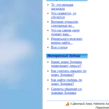
То, что ведьма
нагадала
Что скажется, то
сбудется
Великие открытия,
сделанные во...
Что на самом деле
думает ваш...
Идеального мужчину
можно найти...
Все статьи
Интересный Зодиак
Какие знаки Зодиака
привлекают деньги?
Как сделать карьеру по
знаку Зодиака?
Как найти любовь по
знаку Зодиака?
Секреты общения со
знаками Зодиака
© Дмитрий Зима, Надежда Зима
Перепечат