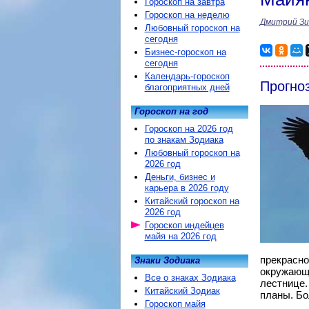
Гороскоп на завтра
Гороскоп на неделю
Дмитрий З
Любовный гороскоп на
сегодня
Бизнес-гороскоп на
сегодня
Календарь-гороскоп
Прогно
благоприятных дней
Гороскоп на год
Гороскоп на 2026 год
по знакам Зодиака
Любовный гороскоп на
2026 год
Деньги, бизнес и
карьера в 2026 году
Китайский гороскоп на
2026 год
Гороскоп индейцев
майя на 2026 год
прекрасно
Знаки Зодиака
окружающи
Все о знаках Зодиака
лестнице.
Китайский Зодиак
планы. Бо
Гороскоп майя