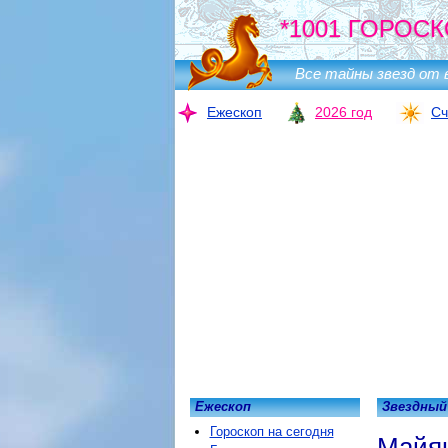
*1001 ГОРОСК
Все тайны звезд от 
Ежескоп
2026 год
Сч
Ежескоп
Звездный
Гороскоп на сегодня
Майян