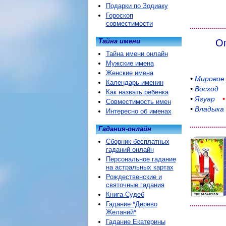
Подарки по Зодиаку
Гороскоп
совместимости
Тайна имени
Оп
Тайна имени онлайн
Мужские имена
Женские имена
•
Мировое
Календарь именин
•
Восход
Как назвать ребенка
•
Ягуар
Совместимость имен
•
Владыка
Интересно об именах
Гадания-онлайн
Сборник бесплатных
гаданий онлайн
Персональное гадание
на астральных картах
Рождественские и
святочные гадания
Книга Судеб
Гадание *Дерево
Желаний*
Гадание Екатерины