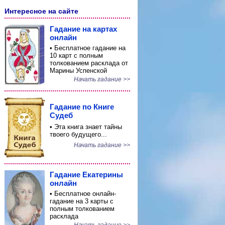
Интересное на сайте
Гадание на картах
онлайн
• Бесплатное гадание на
10 карт с полным
толкованием расклада от
Марины Успенской
Начать гадание >>
Гадание по Книге
Судеб
• Эта книга знает тайны
твоего будущего...
Начать гадание >>
Гадание Екатерины
онлайн
• Бесплатное онлайн-
гадание на 3 карты с
полным толкованием
расклада