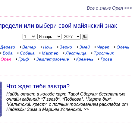
Все о знаке Орел >>>
редели или выбери свой майянский знак
 Дерево
•
Ветер
•
Ночь
•
Зерно
•
Змей
•
Череп
•
Олень
•
Вода
•
Собака
•
Мастер
•
Лестница
•
Тростник
•
Орел
•
Гриф
•
Землетрясение
•
Кремень
•
Гроза
Что ждет тебя завтра?
Найди ответ в колоде карт Таро! Сборник бесплатных
онлайн гаданий: *7 звезд*, *Подкова*, *Карта дня*,
*Кельтский крест* с полным толкованием раскладов от
Надежды Зима и Марины Успенской >>