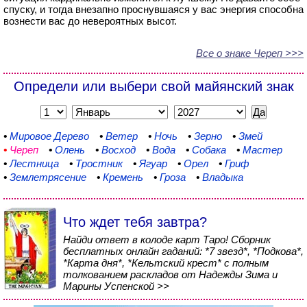
спуску, и тогда внезапно проснувшаяся у вас энергия способна
вознести вас до невероятных высот.
Все о знаке Череп >>>
Определи или выбери свой майянский знак
•
Мировое Дерево
•
Ветер
•
Ночь
•
Зерно
•
Змей
•
Череп
•
Олень
•
Восход
•
Вода
•
Собака
•
Мастер
•
Лестница
•
Тростник
•
Ягуар
•
Орел
•
Гриф
•
Землетрясение
•
Кремень
•
Гроза
•
Владыка
Что ждет тебя завтра?
Найди ответ в колоде карт Таро! Сборник
бесплатных онлайн гаданий: *7 звезд*, *Подкова*,
*Карта дня*, *Кельтский крест* с полным
толкованием раскладов от Надежды Зима и
Марины Успенской >>