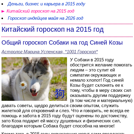
Деньги, бизнес и карьера в 2015 году
Китайский гороскоп на 2015 год
Гороскоп индейцев майя на 2026 год
Китайский гороскоп на 2015 год
Общий гороскоп Собаки на год Синей Козы
Астролог Марина Успенская, *1001 Гороскоп*
У Собаки в 2015 году
обострится желание помогать
людям – это сулит ей
симпатии окружающих и
немало хлопот! Год синей
Козы будет склонять ее к
тому, чтобы в меру своих сил
оказывать другим поддержку
(в том числе и материальную)
давать советы, щедро делиться своим опытом, служить
жилеткой для откровений и слез. Что и говорить, не всегда ее
помощь и забота в 2015 году будут оценены по достоинству,
зато Коза подарит ей массу душевных и физических сил,
благодаря которым Собака будет способна на многое!
Кроме того, в 2015 году окружающие могут сами предлагать